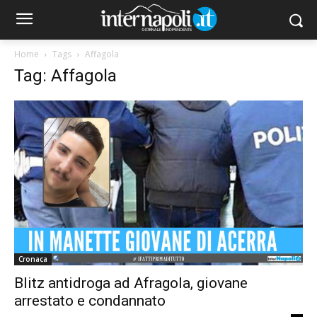
Home
Tags
Affagola
Tag: Affagola
Cronaca
Blitz antidroga ad Afragola, giovane
arrestato e condannato