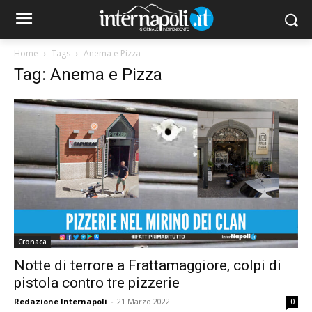
Home
Tags
Anema e Pizza
Tag: Anema e Pizza
Cronaca
Notte di terrore a Frattamaggiore, colpi di
pistola contro tre pizzerie
Redazione Internapoli
-
21 Marzo 2022
0