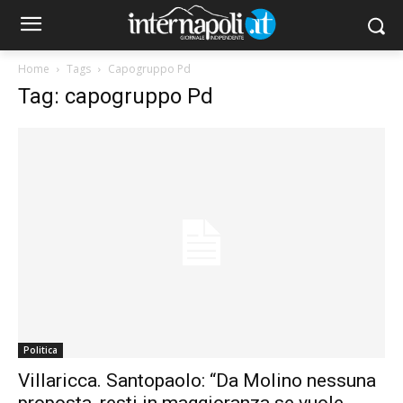
Home
Tags
Capogruppo Pd
Tag: capogruppo Pd
Politica
Villaricca. Santopaolo: “Da Molino nessuna
proposta, resti in maggioranza se vuole