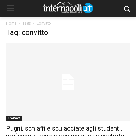
Home
Tags
Convitto
Tag: convitto
Cronaca
Pugni, schiaffi e sculacciate agli studenti,
professore napoletano nei guai: incastrato