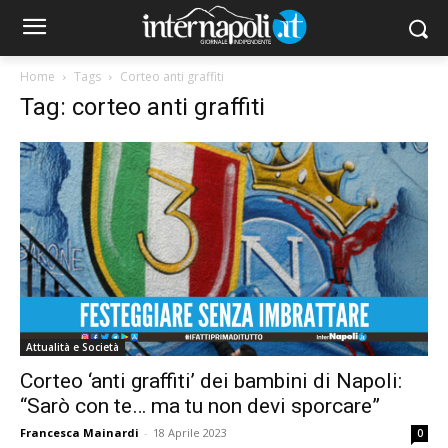
Home
Tags
Corteo anti graffiti
Tag: corteo anti graffiti
Attualità e Società
Corteo ‘anti graffiti’ dei bambini di Napoli:
“Sarò con te… ma tu non devi sporcare”
Francesca Mainardi
-
18 Aprile 2023
0