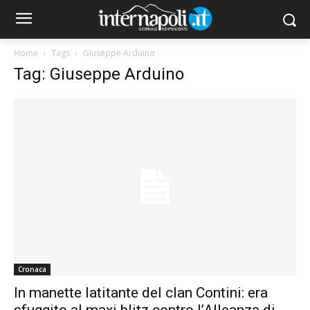
Home
Tags
Giuseppe Arduino
Tag: Giuseppe Arduino
Cronaca
In manette latitante del clan Contini: era
sfuggito al maxi blitz contro l’Alleanza di