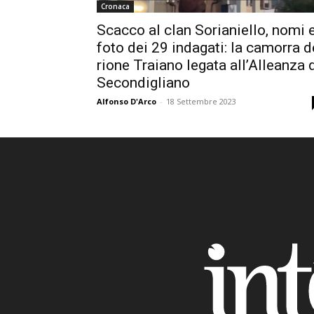
Cronaca
Scacco al clan Sorianiello, nomi 
foto dei 29 indagati: la camorra d
rione Traiano legata all’Alleanza 
Secondigliano
Alfonso D'Arco
-
18 Settembre 2023