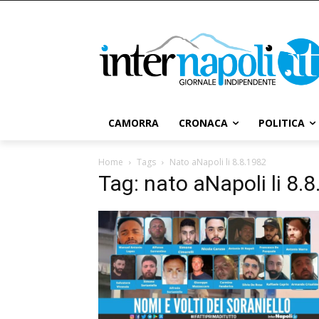
CAMORRA
CRONACA
POLITICA
Home
Tags
Nato aNapoli li 8.8.1982
Tag: nato aNapoli li 8.