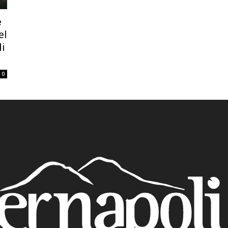
e
el
di
0