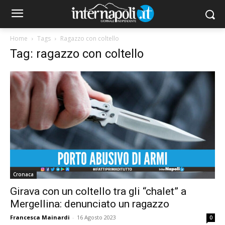
Home
Tags
Ragazzo con coltello
Tag: ragazzo con coltello
Cronaca
Girava con un coltello tra gli “chalet” a
Mergellina: denunciato un ragazzo
Francesca Mainardi
-
16 Agosto 2023
0