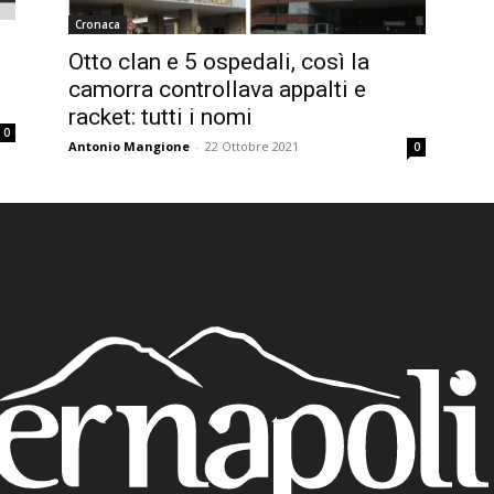
Cronaca
-
Otto clan e 5 ospedali, così la
camorra controllava appalti e
i
racket: tutti i nomi
0
Antonio Mangione
-
22 Ottobre 2021
0