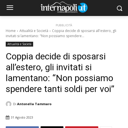
PUBBLICITÀ
Home
Attualità e Società
Coppia decide di sposarsi all'estero, gli
invitati si lamentano: "Non possiamo spendere...
Attualità e Società
Coppia decide di sposarsi
all’estero, gli invitati si
lamentano: “Non possiamo
spendere tanti soldi per voi”
Di
Antonella Tammaro
31 Agosto 2023