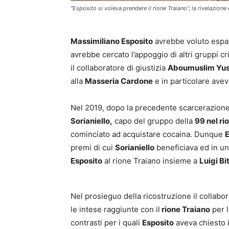
"Esposito si voleva prendere il rione Traiano", la rivelazione 
Massimiliano Esposito
avrebbe voluto espan
avrebbe cercato l’appoggio di altri gruppi cr
il collaboratore di giustizia
Aboumuslim Yus
alla
Masseria Cardone
e in particolare ave
Nel 2019, dopo la precedente scarcerazione
Sorianiello,
capo del gruppo della
99 nel ri
cominciato ad acquistare cocaina. Dunque
E
premi di cui
Sorianiello
beneficiava ed in u
Esposito
al rione Traiano insieme a
Luigi Bi
Nel prosieguo della ricostruzione il collabora
le intese raggiunte con il
rione Traiano
per l
contrasti per i quali
Esposito
aveva chiesto 