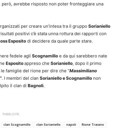
,
però, avrebbe risposto non poter fronteggiare una
organizzati per creare un’intesa tra il gruppo
Sorianiello
risultati positivi c’è stata unna rottura dei rapporti con
boss Esposito
di decidere da quale parte stare.
nere fedele agli
Scognamillo
e da qui sarebbero nate
che
Esposito
appreso che
Sorianiello
, dopo il primo
e famiglie del rione per dire che “
Massimiliano
”
. I membri del clan
Sorianiello e Scognamillo
non
pito il clan di
Bagnoli
.
PUBBLICITÀ
clan Scognamillo
clan Sorianiello
napoli
Rione Traiano