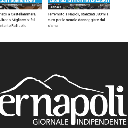
le
Cronaca
inato a Castellammare,
Terremoto a Napoli, stanziati 380mila
lfredo Migliaccio: è il
euro per le scuole danneggiate dal
ntante Raffaello
sisma