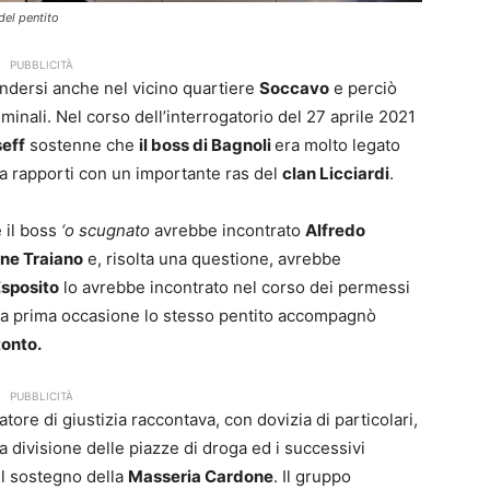
del pentito
PUBBLICITÀ
dersi anche nel vicino quartiere
Soccavo
e perciò
iminali. Nel corso dell’interrogatorio del 27 aprile 2021
eff
sostenne che
il boss di Bagnoli
era molto legato
va rapporti con un importante ras del
clan Licciardi
.
 il boss
‘o scugnato
avrebbe incontrato
Alfredo
one Traiano
e, risolta una questione, avrebbe
sposito
lo avrebbe incontrato nel corso dei permessi
na prima occasione lo stesso pentito accompagnò
tonto.
PUBBLICITÀ
tore di giustizia raccontava, con dovizia di particolari,
a divisione delle piazze di droga ed i successivi
il sostegno della
Masseria Cardone
. Il gruppo