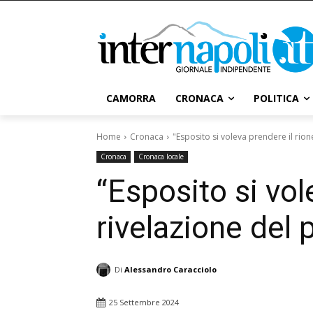
CAMORRA
CRONACA
POLITICA
Home
Cronaca
"Esposito si voleva prendere il rion
Cronaca
Cronaca locale
“Esposito si vol
rivelazione del 
Di
Alessandro Caracciolo
25 Settembre 2024