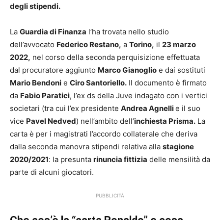
degli stipendi.
La
Guardia di Finanza
l’ha trovata nello studio
dell’avvocato
Federico Restano,
a
Torino,
il
23 marzo
2022,
nel corso della seconda perquisizione effettuata
dal procuratore aggiunto
Marco Gianoglio
e dai sostituti
Mario Bendoni
e
Ciro Santoriello.
Il documento è firmato
da
Fabio Paratici
, l’ex ds della Juve indagato con i vertici
societari (tra cui l’ex presidente
Andrea Agnelli
e il suo
vice
Pavel Nedved
) nell’ambito dell’
inchiesta Prisma.
La
carta è per i magistrati l’accordo collaterale che deriva
dalla seconda manovra stipendi relativa alla
stagione
2020/2021
: la presunta
rinuncia fittizia
delle mensilità da
parte di alcuni giocatori.
PUBBLICITÀ