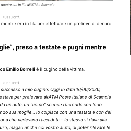
mentre era in fila all'ATM a Scampia
PUBBLICITÀ
mentre era in fila per effettuare un prelievo di denaro
lie”, preso a testate e pugni mentre
o Emilio Borrelli
è il cugino della vittima.
PUBBLICITÀ
 successo a mio cugino: Oggi in data 16/06/2026,
estava per prelevare all’ATM Poste Italiane di Scampia
a, da un auto, un “uomo” scende riferendo con tono
do sua moglie… lo colpisce con una testata e con dei
ona che vedevano l’accaduto – lo stesso si dava alla
o, magari anche col vostro aiuto, di poter rilevare le