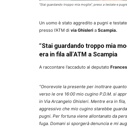
"Stai guardando troppo mia moglie", preso a testate e pugni 
Un uomo è stato aggredito a pugni e testate 
presso l’ATM di
via Ghisleri
a
Scampia.
“Stai guardando troppo mia mog
era in fila all’ATM a Scampia
A raccontare l’accaduto al deputato
Francesc
“Onorevole la presente per inoltrare quanto
verso le ore 16:00 mio cugino P.D.M. si appr
in Via Arcangelo Ghisleri. Mentre era in fil
aggressivo che mio cugino starebbe guardan
pugni. Per fortuna viene allontanato da pers
fuga. Domani si sporgerà denuncia e mi augur