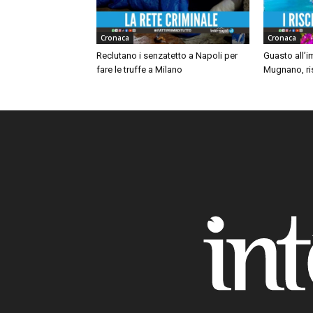
Cronaca
Cronaca
Reclutano i senzatetto a Napoli per
Guasto all’i
fare le truffe a Milano
Mugnano, ris