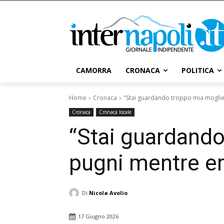
CAMORRA
CRONACA
POLITICA
Home
Cronaca
"Stai guardando troppo mia moglie",
Cronaca
Cronaca locale
“Stai guardando
pugni mentre er
Di
Nicola Avolio
17 Giugno 2026