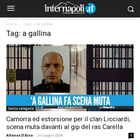
Home
Tags
A gallina
Tag: a gallina
Senza categoria
Camorra ed estorsione per il clan Licciardi,
scena muta davanti al gip del ras Carella
Alfonso D'Arco
-
26 Giugno 2024
0