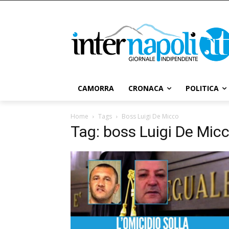
CAMORRA
CRONACA
POLITICA
Home
Tags
Boss Luigi De Micco
Tag: boss Luigi De Mic