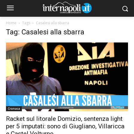
Home
Tags
Casalesi alla sbarra
Tag: Casalesi alla sbarra
Cronaca
Racket sul litorale Domizio, sentenza light
per 5 imputati: sono di Giugliano, Villaricca
e Castel Volturno