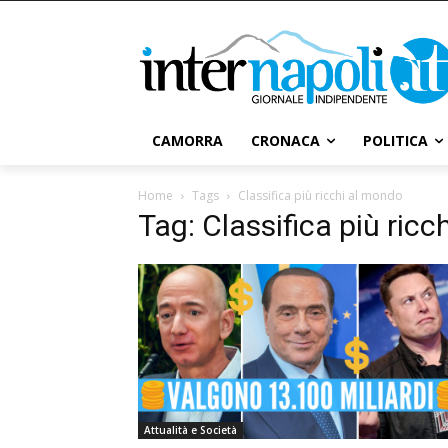
CAMORRA
CRONACA
POLITICA
Home
Tags
Classifica più ricchi al mondo
Tag: Classifica più ric
Attualità e Società