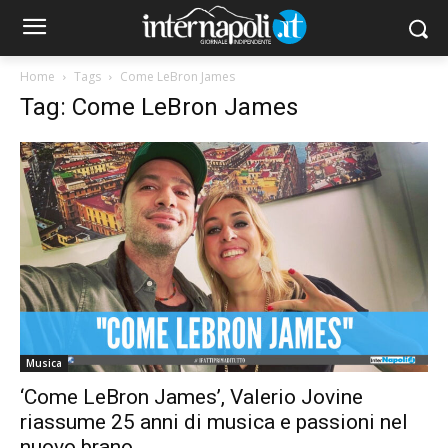
Home
Tags
Come LeBron James
Tag: Come LeBron James
Musica
‘Come LeBron James’, Valerio Jovine
riassume 25 anni di musica e passioni nel
nuovo brano