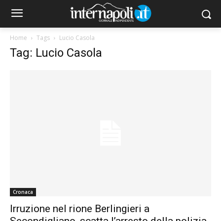
Home
Tags
Lucio Casola
Tag: Lucio Casola
Cronaca
Irruzione nel rione Berlingieri a
Secondigliano, scatta l’arresto della polizia