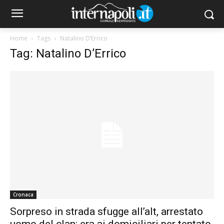
Home
Tags
Natalino D’Errico
Tag: Natalino D’Errico
Cronaca
Sorpreso in strada sfugge all’alt, arrestato
uomo del clan: era ai domiciliari per tentato