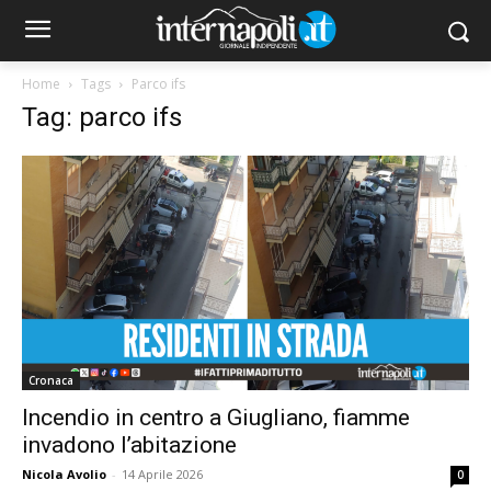
Home
Tags
Parco ifs
Tag: parco ifs
Cronaca
Incendio in centro a Giugliano, fiamme
invadono l’abitazione
Nicola Avolio
-
14 Aprile 2026
0