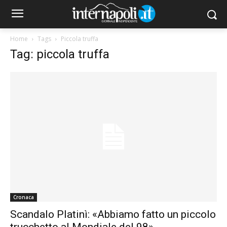
Home
Tags
Piccola truffa
Tag: piccola truffa
Cronaca
Scandalo Platinì: «Abbiamo fatto un piccolo
trucchetto al Mondiale del 98»