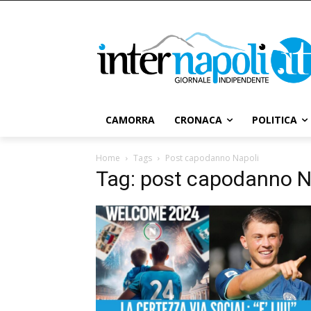
CAMORRA
CRONACA
POLITICA
Home
Tags
Post capodanno Napoli
Tag: post capodanno N