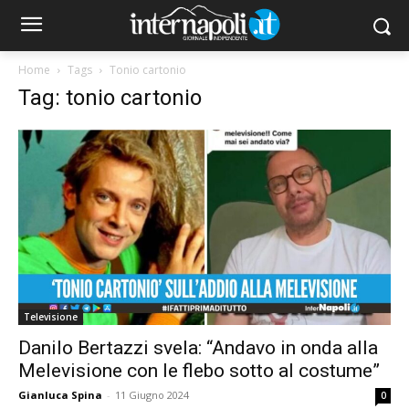
Home
Tags
Tonio cartonio
Tag: tonio cartonio
Televisione
Danilo Bertazzi svela: “Andavo in onda alla
Melevisione con le flebo sotto al costume”
Gianluca Spina
-
11 Giugno 2024
0