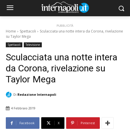
PUBBLICITÀ
Home
Spettacoli
Sculacciata una notte intera da Corona, rivelazione
su Taylor Mega
Spettacoli
Televisione
Sculacciata una notte intera
da Corona, rivelazione su
Taylor Mega
Di
Redazione Internapoli
4 Febbraio 2019
Facebook
X
Pinterest