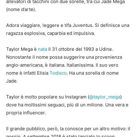
allevatori di tacchini con due sorelle, tra cui Jade Mega
(nome d’arte).
Adora viaggiare, leggere e tifa Juventus. Si definisce una
ragazza esplosiva, caparbia ed impulsiva.
Taylor Mega è
nata
il 31 ottobre del 1993 a Udine.
Nonostante il nome possa suggerire una provenienza
anglo-americana, è italiana. Italianissima. Il suo vero
nome è infatti Elisia
Todisco
. Ha una sorella di nome
Jade.
Taylor è molto popolare su Instagram (
@taylor_mega
)
dove ha moltissimi seguaci, più di un milione. Una vera e
propria influencer.
Il grande pubblico, però, la conosce per un altro motivo: il
gossip. A settembre 2018 è stato lanciato lo scoop