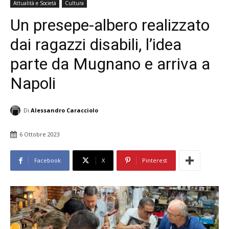
Attualità e Società
Cultura
Un presepe-albero realizzato
dai ragazzi disabili, l’idea
parte da Mugnano e arriva a
Napoli
Di
Alessandro Caracciolo
6 Ottobre 2023
Facebook
X
Pinterest