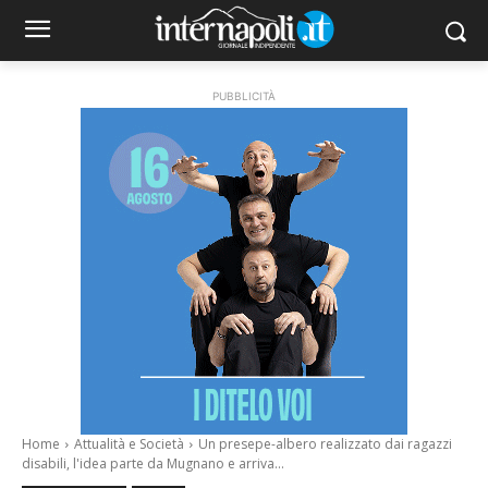
PUBBLICITÀ
Home
Attualità e Società
Un presepe-albero realizzato dai ragazzi
disabili, l'idea parte da Mugnano e arriva...