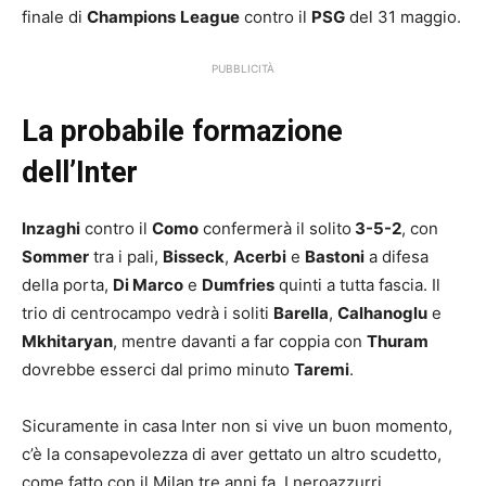
finale di
Champions
League
contro il
PSG
del 31 maggio.
PUBBLICITÀ
La probabile formazione
dell’Inter
Inzaghi
contro il
Como
confermerà il solito
3-5-2
, con
Sommer
tra i pali,
Bisseck
,
Acerbi
e
Bastoni
a difesa
della porta,
Di Marco
e
Dumfries
quinti a tutta fascia. Il
trio di centrocampo vedrà i soliti
Barella
,
Calhanoglu
e
Mkhitaryan
, mentre davanti a far coppia con
Thuram
dovrebbe esserci dal primo minuto
Taremi
.
Sicuramente in casa Inter non si vive un buon momento,
c’è la consapevolezza di aver gettato un altro scudetto,
come fatto con il Milan tre anni fa. I neroazzurri