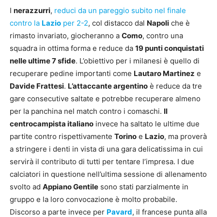
I
nerazzurri
,
reduci da un pareggio subito nel finale
contro la
Lazio
per 2-2
, col distacco dal
Napoli
che è
rimasto invariato, giocheranno a
Como
, contro una
squadra in ottima forma e reduce da
19 punti conquistati
nelle ultime 7 sfide
. L’obiettivo per i milanesi è quello di
recuperare pedine importanti come
Lautaro Martinez
e
Davide Frattesi
.
L’attaccante argentino
è reduce da tre
gare consecutive saltate e potrebbe recuperare almeno
per la panchina nel match contro i comaschi.
Il
centrocampista italiano
invece ha saltato le ultime due
partite contro rispettivamente
Torino
e
Lazio
, ma proverà
a stringere i denti in vista di una gara delicatissima in cui
servirà il contributo di tutti per tentare l’impresa. I due
calciatori in questione nell’ultima sessione di allenamento
svolto ad
Appiano Gentile
sono stati parzialmente in
gruppo e la loro convocazione è molto probabile.
Discorso a parte invece per
Pavard
, il francese punta alla