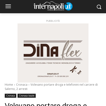
PUBBLICITÀ
Home
Cronaca
Volevano portare droga e telefonini nel carcere di
Salerno, 2 arresti
Cronaca
Cronaca locale
Volevano portare droga e