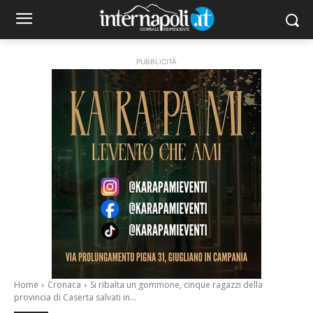
PUBBLICITÀ
Home
Cronaca
Si ribalta un gommone, cinque ragazzi della
provincia di Caserta salvati in...