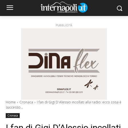
PUBBLICITÀ
Home
Cronaca
I fan di Gigi D'Alessio incollati alla radio: ecco cosa è
successo...
Cronaca
I fan di Gigi D’Alessio incollati