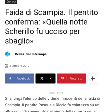
Cronaca
Faida di Scampia. Il pentito
conferma: «Quella notte
Scherillo fu ucciso per
sbaglio»
Di
Redazione Internapoli
3 Ottobre 2017
Facebook
X
Pinterest
PUBBLICITÀ
Si allunga l’elenco delle vittime innocenti della faida di
Scampia. Il pentito Pasquale Riccio fa chiarezza su un
altro omicidio avvenuto nel pieno della guerra della