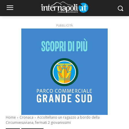
PUBBLICITÀ
Home
Cronaca
Accoltellano un ragazzo a bordo della
Circumvesuviana, fermati 2 giovanissimi