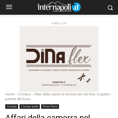
PUBBLICITÀ
Home
Cronaca
Affari della camorra nel mercato dei fiori, scoperti i
parenti del boss...
Cronaca
Cronaca locale
Primo Piano
Affari della camorra nel