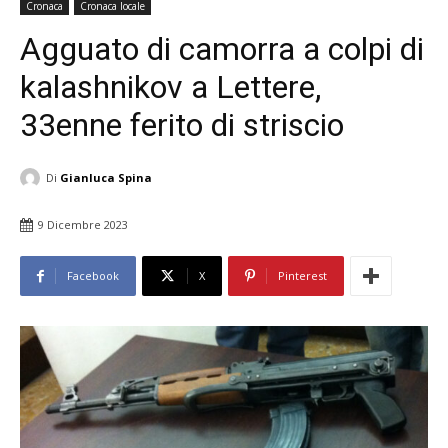
Cronaca
Cronaca locale
Agguato di camorra a colpi di
kalashnikov a Lettere,
33enne ferito di striscio
Di
Gianluca Spina
9 Dicembre 2023
Facebook
X
Pinterest