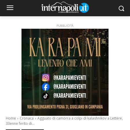
PUBBLICITÀ
Home
Cronaca
Agguato di camorra a colpi di kalashnikov a Lettere,
33enne ferito di...