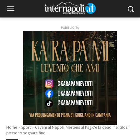
PUBBLICITÀ
Home
Sport
Cavani al Napoli, Mertens al Psg,c'è la deadline: tifosi
possono sognare fino...