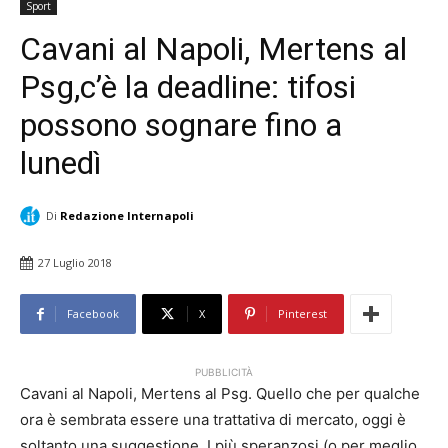
Sport
Cavani al Napoli, Mertens al
Psg,c’è la deadline: tifosi
possono sognare fino a
lunedì
Di
Redazione Internapoli
27 Luglio 2018
Facebook
X
Pinterest
PUBBLICITÀ
Cavani al Napoli, Mertens al Psg. Quello che per qualche
ora è sembrata essere una trattativa di mercato, oggi è
soltanto una suggestione. I più speranzosi (o per meglio