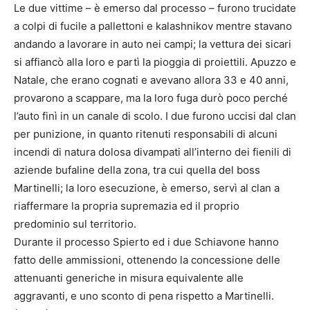
Le due vittime – è emerso dal processo – furono trucidate
a colpi di fucile a pallettoni e kalashnikov mentre stavano
andando a lavorare in auto nei campi; la vettura dei sicari
si affiancò alla loro e partì la pioggia di proiettili. Apuzzo e
Natale, che erano cognati e avevano allora 33 e 40 anni,
provarono a scappare, ma la loro fuga durò poco perché
l’auto finì in un canale di scolo. I due furono uccisi dal clan
per punizione, in quanto ritenuti responsabili di alcuni
incendi di natura dolosa divampati all’interno dei fienili di
aziende bufaline della zona, tra cui quella del boss
Martinelli; la loro esecuzione, è emerso, servì al clan a
riaffermare la propria supremazia ed il proprio
predominio sul territorio.
Durante il processo Spierto ed i due Schiavone hanno
fatto delle ammissioni, ottenendo la concessione delle
attenuanti generiche in misura equivalente alle
aggravanti, e uno sconto di pena rispetto a Martinelli.