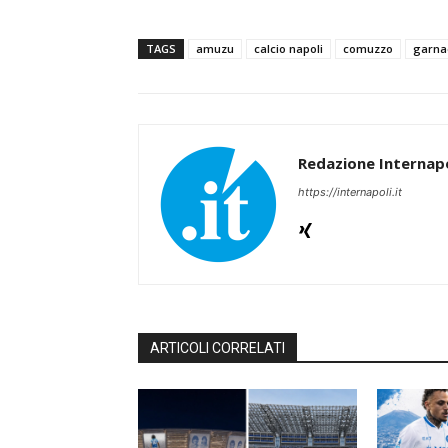
TAGS
amuzu
calcio napoli
comuzzo
garna
Redazione Internapo
https://internapoli.it
ARTICOLI CORRELATI