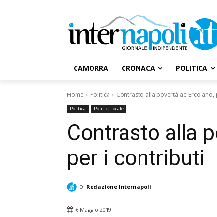
CAMORRA
CRONACA
POLITICA
Home
Politica
Contrasto alla povertà ad Ercolano, p
Politica
Politica locale
Contrasto alla p
per i contributi
Di
Redazione Internapoli
6 Maggio 2019