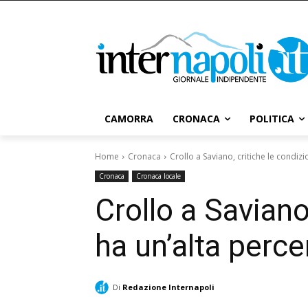
CAMORRA
CRONACA
POLITICA
Home
Cronaca
Crollo a Saviano, critiche le condizi
Cronaca
Cronaca locale
Crollo a Saviano
ha un’alta perce
Di
Redazione Internapoli