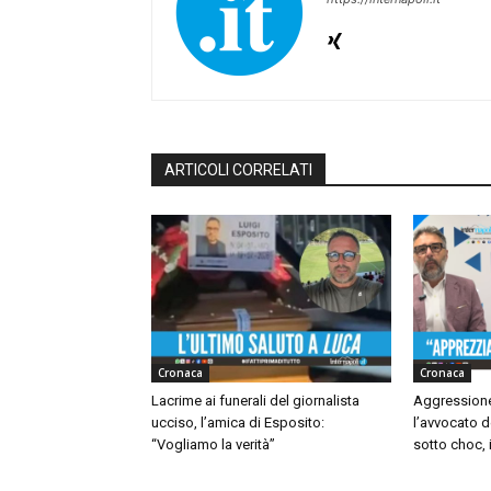
ARTICOLI CORRELATI
Cronaca
Cronaca
Lacrime ai funerali del giornalista
Aggressione
ucciso, l’amica di Esposito:
l’avvocato d
“Vogliamo la verità”
sotto choc, i