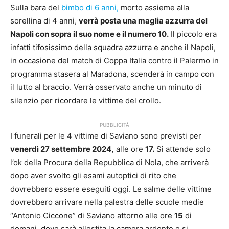
Sulla bara del
bimbo di 6 anni,
morto assieme alla
sorellina di 4 anni,
verrà posta una maglia azzurra del
Napoli con sopra il suo nome e il numero 10.
Il piccolo era
infatti tifosissimo della squadra azzurra e anche il Napoli,
in occasione del match di Coppa Italia contro il Palermo in
programma stasera al Maradona, scenderà in campo con
il lutto al braccio. Verrà osservato anche un minuto di
silenzio per ricordare le vittime del crollo.
PUBBLICITÀ
I funerali per le 4 vittime di Saviano sono previsti per
venerdì 27 settembre 2024,
alle ore
17.
Si attende solo
l’ok della Procura della Repubblica di Nola, che arriverà
dopo aver svolto gli esami autoptici di rito che
dovrebbero essere eseguiti oggi. Le salme delle vittime
dovrebbero arrivare nella palestra delle scuole medie
“Antonio Ciccone” di Saviano attorno alle ore
15
di
domani, dove sarà allestita la camera ardente e si