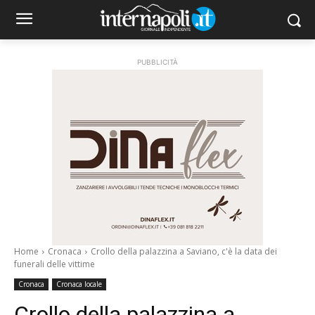
PUBBLICITÀ
Home
Cronaca
Crollo della palazzina a Saviano, c'è la data dei
funerali delle vittime
Cronaca
Cronaca locale
Crollo della palazzina a