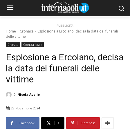
PUBBLICITÀ
Home
Cronaca
Esplosione a Ercolano, decisa la data dei funerali
delle vittime
Cronaca
Cronaca locale
Esplosione a Ercolano, decisa
la data dei funerali delle
vittime
Di
Nicola Avolio
28 Novembre 2024
Facebook
X
Pinterest