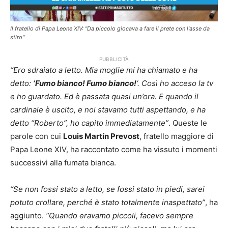
Il fratello di Papa Leone XIV: "Da piccolo giocava a fare il prete con l'asse da
stiro"
PUBBLICITÀ
“Ero sdraiato a letto. Mia moglie mi ha chiamato e ha
detto:
‘Fumo bianco! Fumo bianco!
‘. Così ho acceso la tv
e ho guardato. Ed è passata quasi un’ora. E quando il
cardinale è uscito, e noi stavamo tutti aspettando, e ha
detto “Roberto”, ho capito immediatamente”
. Queste le
parole con cui
Louis Martín Prevost
, fratello maggiore di
Papa Leone XIV, ha raccontato come ha vissuto i momenti
successivi alla fumata bianca.
“Se non fossi stato a letto, se fossi stato in piedi, sarei
potuto crollare, perché è stato totalmente inaspettato”
, ha
aggiunto.
“Quando eravamo piccoli, facevo sempre