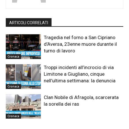
ARTICOLI CORRELATI
Tragedia nel forno a San Cipriano
d’Aversa, 23enne muore durante il
turno di lavoro
Cronaca
Troppi incidenti all’incrocio di via
Limitone a Giugliano, cinque
nell’ultima settimana: la denuncia
Cronaca
Clan Nobile di Afragola, scarcerata
la sorella dei ras
Cronaca