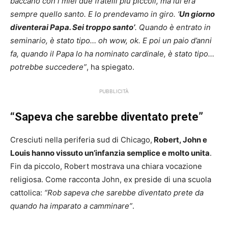
baccano con i miei due fratelli più piccoli, ma lui era
sempre quello santo. E lo prendevamo in giro. ‘
Un giorno
diventerai Papa. Sei troppo santo’
. Quando è entrato in
seminario, è stato tipo… oh wow, ok. E poi un paio d’anni
fa, quando il Papa lo ha nominato cardinale, è stato tipo…
potrebbe succedere”
, ha spiegato.
PUBBLICITÀ
“Sapeva che sarebbe diventato prete”
Cresciuti nella periferia sud di Chicago,
Robert, John e
Louis hanno vissuto un’infanzia semplice e molto unita
.
Fin da piccolo, Robert mostrava una chiara vocazione
religiosa. Come racconta John, ex preside di una scuola
cattolica:
“Rob sapeva che sarebbe diventato prete da
quando ha imparato a camminare”
.