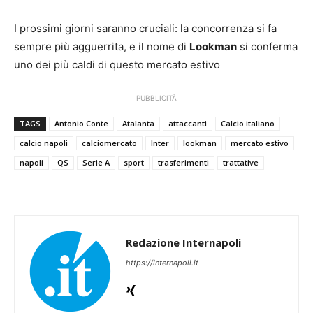
I prossimi giorni saranno cruciali: la concorrenza si fa
sempre più agguerrita, e il nome di
Lookman
si conferma
uno dei più caldi di questo mercato estivo
PUBBLICITÀ
TAGS
Antonio Conte
Atalanta
attaccanti
Calcio italiano
calcio napoli
calciomercato
Inter
lookman
mercato estivo
napoli
QS
Serie A
sport
trasferimenti
trattative
Redazione Internapoli
https://internapoli.it