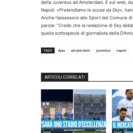
della Juventus ad Amsterdam. E sul web, dunq
Napoli. «
Pretendiamo le scuse da Sky
», han
Anche l’assessore allo Sport del Comune di
parole: “Credo che la redazione di Sky debba
quella sottospecie di giornalista della D’Ami
TAGS
Ajax
amsterdam
Juventus
napoli
ARTICOLI CORRELATI
Sport
Sport