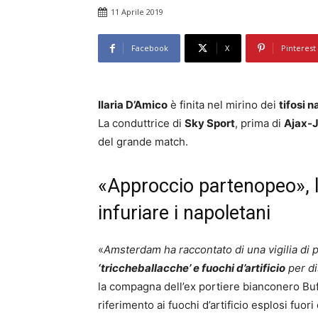
11 Aprile 2019
Facebook
X
Pinterest
Ilaria D’Amico
è finita nel mirino dei
tifosi 
La conduttrice di
Sky Sport
, prima di
Ajax-
del grande match.
«Approccio partenopeo», la
infuriare i napoletani
«
Amsterdam ha raccontato di una vigilia di 
‘triccheballacche’ e fuochi d’artificio
per di
la compagna dell’ex portiere bianconero Bu
riferimento ai fuochi d’artificio esplosi fuori