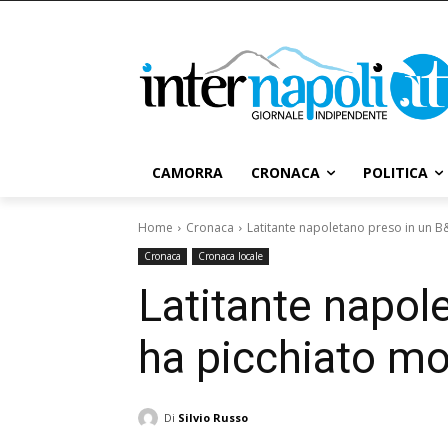
CAMORRA
CRONACA
POLITICA
Home
Cronaca
Latitante napoletano preso in un B&
Cronaca
Cronaca locale
Latitante napol
ha picchiato mog
Di
Silvio Russo