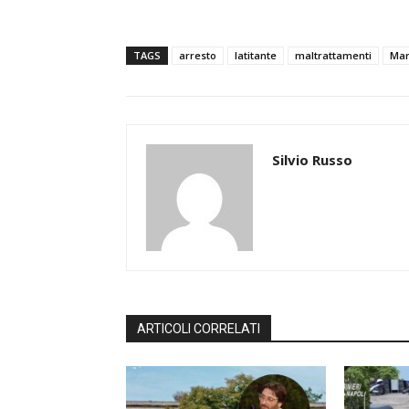
TAGS
arresto
latitante
maltrattamenti
Ma
Silvio Russo
ARTICOLI CORRELATI