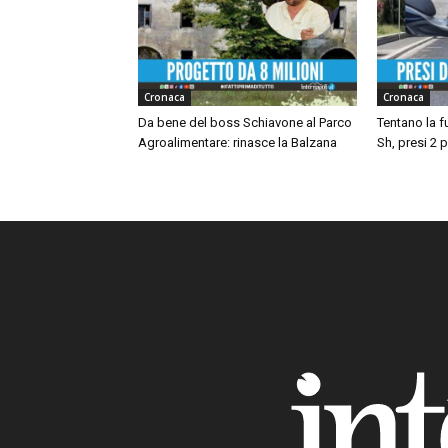
Cronaca
Cronaca
Da bene del boss Schiavone al Parco
Tentano la 
Agroalimentare: rinasce la Balzana
Sh, presi 2 