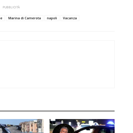
PUBBLICITÀ
re
Marina di Camerota
napoli
Vacanza