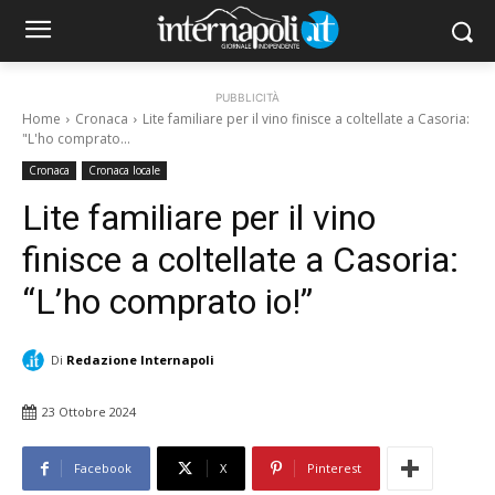
PUBBLICITÀ
Home
Cronaca
Lite familiare per il vino finisce a coltellate a Casoria:
"L'ho comprato...
Cronaca
Cronaca locale
Lite familiare per il vino
finisce a coltellate a Casoria:
“L’ho comprato io!”
Di
Redazione Internapoli
23 Ottobre 2024
Facebook
X
Pinterest