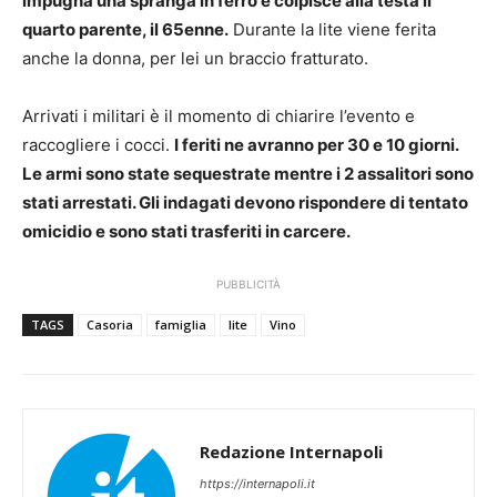
impugna una spranga in ferro e colpisce alla testa il
quarto parente, il 65enne.
Durante la lite viene ferita
anche la donna, per lei un braccio fratturato.
Arrivati i militari è il momento di chiarire l’evento e
raccogliere i cocci.
I feriti ne avranno per 30 e 10 giorni.
Le armi sono state sequestrate mentre i 2 assalitori sono
stati arrestati.
Gli indagati devono rispondere di tentato
omicidio e sono stati trasferiti in carcere.
PUBBLICITÀ
TAGS
Casoria
famiglia
lite
Vino
Redazione Internapoli
https://internapoli.it