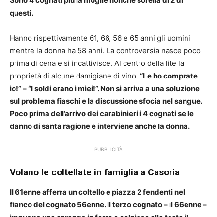
Sono 4 cognati più la moglie nonché sorella di 2 di
questi.
Hanno rispettivamente 61, 66, 56 e 65 anni gli uomini
mentre la donna ha 58 anni. La controversia nasce poco
prima di cena e si incattivisce. Al centro della lite la
proprietà di alcune damigiane di vino.
“Le ho comprate
io!” – “I soldi erano i miei!”. Non si arriva a una soluzione
sul problema fiaschi e la discussione sfocia nel sangue.
Poco prima dell’arrivo dei carabinieri i 4 cognati se le
danno di santa ragione e interviene anche la donna.
PUBBLICITÀ
Volano le coltellate in famiglia a Casoria
Il 61enne afferra un coltello e piazza 2 fendenti nel
fianco del cognato 56enne. Il terzo cognato – il 66enne –