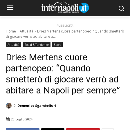
PUBBLICITÀ
Home
Attualità
Dries Mertens cuore partenopeo: "Quando smetterò
di giocare verrò ad abitare a...
Attualità
Social & Tendenze
Sport
Dries Mertens cuore
partenopeo: “Quando
smetterò di giocare verrò ad
abitare a Napoli per sempre”
Di
Domenico Sgambelluri
23 Luglio 2024