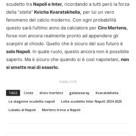
scudetto tra
Napoli e Inter,
ricordando a tutti però la forza
della “
stella”
Kvicha Kvaratskhelia,
per lui un vero
fenomeno del calcio moderno. Con ogni probabilità
questo sarà l’ultimo anno da calciatore per
Ciro Mertens,
forse non ancora realmente pronto ad appendere gli
scarpini al chiodo. Quello che è sicuro del suo futuro è
solo Napoli
. In quale ruolo, questo ancora non è possibile
saperlo. Ma è sicuro che quando si è così napoletani,
non
si smette mai di esserlo.
PUBBLICITÀ
TAGS
Conte
dries mertens
galatasaray
Kvaratskhelia
La stagione scudetto napoli
Lotta scudetto Inter Napoli 2024 2025
Lukaku al Napoli
Mertens trona a Napoli