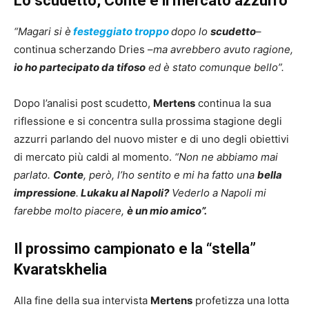
Lo scudetto, Conte e il mercato azzurro
“Magari si è
festeggiato troppo
dopo lo
scudetto
–
continua scherzando Dries –
ma avrebbero avuto ragione,
io ho partecipato da tifoso
ed è stato comunque bello”.
Dopo l’analisi post scudetto,
Mertens
continua la sua
riflessione e si concentra sulla prossima stagione degli
azzurri parlando del nuovo mister e di uno degli obiettivi
di mercato più caldi al momento.
“Non ne abbiamo mai
parlato.
Conte
, però, l’ho sentito e mi ha fatto una
bella
impressione
.
Lukaku al Napoli?
Vederlo a Napoli mi
farebbe molto piacere,
è un mio amico”.
Il prossimo campionato e la “stella”
Kvaratskhelia
Alla fine della sua intervista
Mertens
profetizza una lotta