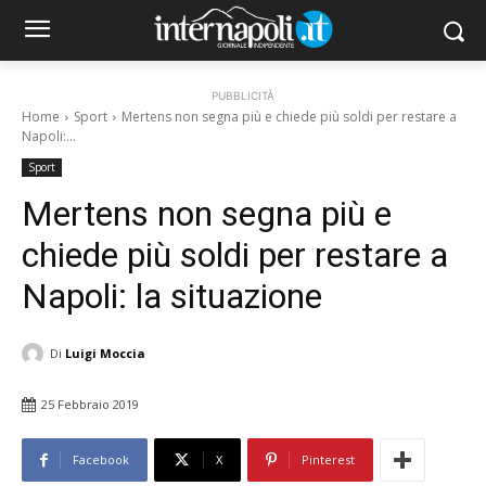
PUBBLICITÀ
Home
Sport
Mertens non segna più e chiede più soldi per restare a
Napoli:...
Sport
Mertens non segna più e
chiede più soldi per restare a
Napoli: la situazione
Di
Luigi Moccia
25 Febbraio 2019
Facebook
X
Pinterest