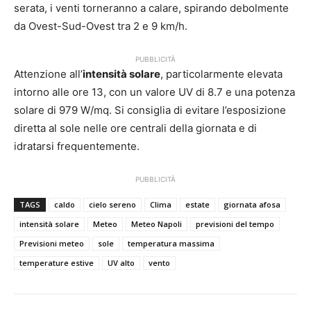
serata, i venti torneranno a calare, spirando debolmente
da Ovest-Sud-Ovest tra 2 e 9 km/h.
PUBBLICITÀ
Attenzione all’
intensità solare
, particolarmente elevata
intorno alle ore 13, con un valore UV di 8.7 e una potenza
solare di 979 W/mq. Si consiglia di evitare l’esposizione
diretta al sole nelle ore centrali della giornata e di
idratarsi frequentemente.
PUBBLICITÀ
TAGS
caldo
cielo sereno
Clima
estate
giornata afosa
intensità solare
Meteo
Meteo Napoli
previsioni del tempo
Previsioni meteo
sole
temperatura massima
temperature estive
UV alto
vento