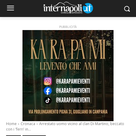
PUBBLICITÀ
Home
Cronaca
Arrestato uomo vicino al clan Di Martino, beccato
con i 'ferri' in...