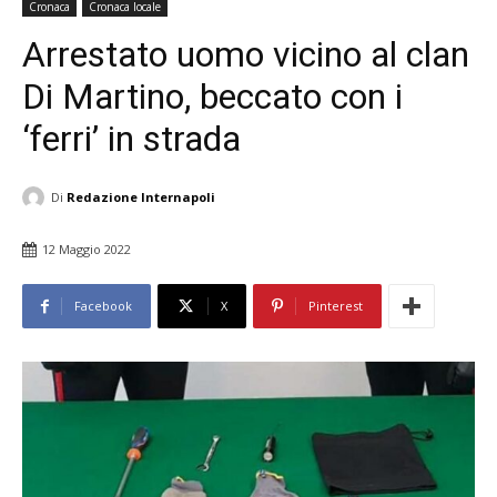
Cronaca
Cronaca locale
Arrestato uomo vicino al clan
Di Martino, beccato con i
‘ferri’ in strada
Di
Redazione Internapoli
12 Maggio 2022
Facebook
X
Pinterest